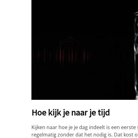
Hoe kijk je naar je tijd
Kijken naar hoe je je dag indeelt is een eerst
regelmatig zonder dat het nodig is. Dat kos