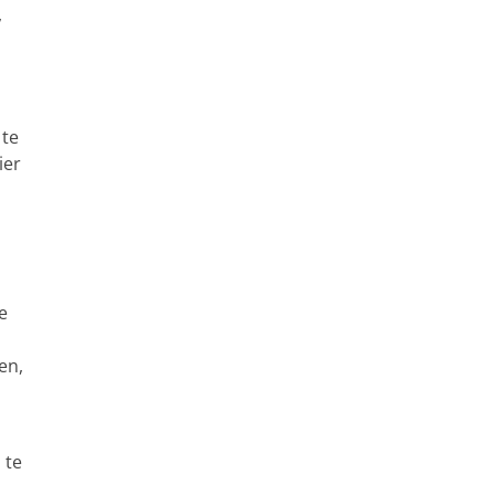
,
 te
ier
e
en,
 te