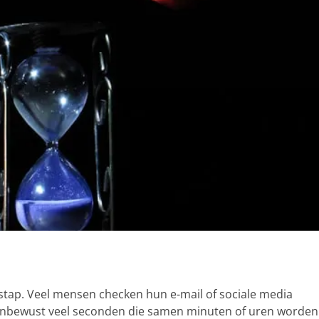
e stap. Veel mensen checken hun e-mail of sociale media
t onbewust veel seconden die samen minuten of uren worden