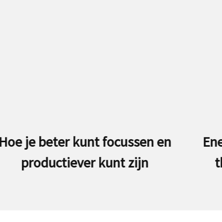
e beter kunt focussen en
Energie 
roductiever kunt zijn
thuis 