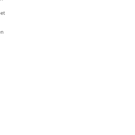
oet
en
n