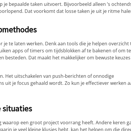
p je bepaalde taken uitvoert. Bijvoorbeeld alleen ’s ochtend
doorlopend. Dat voorkomt dat losse taken je uit je ritme hale
lpmethodes
 je te laten werken. Denk aan tools die je helpen overzicht 
ken apps of timers om tijdsblokken af te bakenen of om te
aken besteden. Dat maakt het makkelijker om bewuste keuzes
ijn. Het uitschakelen van push-berichten of onnodige
s uit je focus gehaald wordt. Zo kun je effectiever werken 
 situaties
ag waarop een groot project voorrang heeft. Andere keren g
waarin je veel kleine klusjes hebt, kan het helpen om die dire