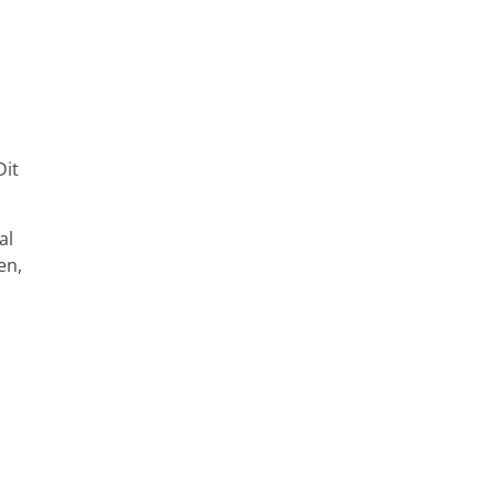
Dit
al
en,