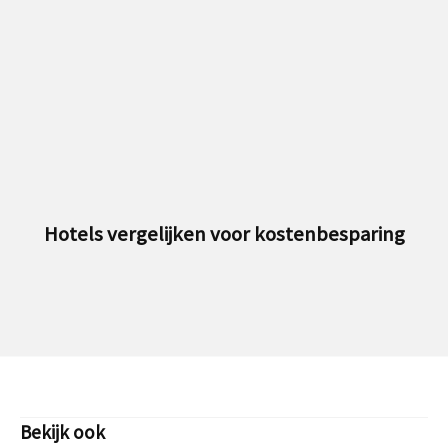
ostenbesparing
Heftruck kopen, waar let
besparen
Bekijk ook