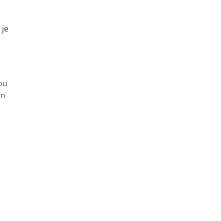
 je
ou
in