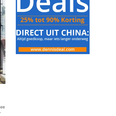
mee
r