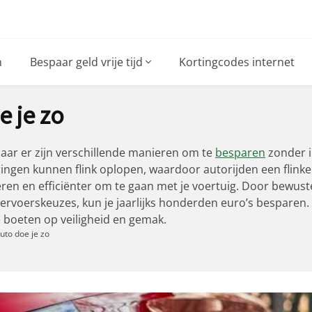
n
Bespaar geld vrije tijd
Kortingcodes internet
e je zo
 maar er zijn verschillende manieren om te
besparen
zonder i
ngen kunnen flink oplopen, waardoor autorijden een flinke 
n en efficiënter om te gaan met je voertuig. Door bewuste
 vervoerskeuzes, kun je jaarlijks honderden euro’s besparen.
e boeten op veiligheid en gemak.
uto doe je zo