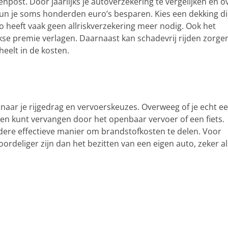
ost. Door jaarlijks je autoverzekering te vergelijken en o
un je soms honderden euro’s besparen. Kies een dekking d
uto heeft vaak geen allriskverzekering meer nodig. Ook het
kse premie verlagen. Daarnaast kan schadevrij rijden zorge
eelt in de kosten.
 naar je rijgedrag en vervoerskeuzes. Overweeg of je echt e
ten kunt vervangen door het openbaar vervoer of een fiets.
ndere effectieve manier om brandstofkosten te delen. Voor
ordeliger zijn dan het bezitten van een eigen auto, zeker al