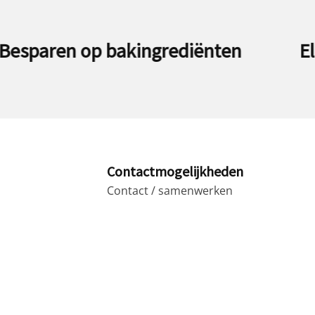
aren op bakingrediënten
Elektri
Contactmogelijkheden
Contact / samenwerken