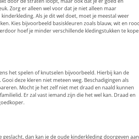
naakt door de straten loopt, maar ook dat je er goed en
euk. Zorg er alleen wel voor dat je niet alleen maar
kinderkleding. Als je dit wel doet, moet je meestal weer
en. Kies bijvoorbeeld basiskleuren zoals blauw, wit en roo
ierdoor hoef je minder verschillende kledingstukken te kop
ns het spelen of knutselen bijvoorbeeld. Hierbij kan de
 Gooi deze kleren niet meteen weg. Beschadigingen als
epareren. Mocht je het zelf niet met draad en naald kunnen
amilielid. Er zal vast iemand zijn die het wel kan. Draad en
 goedkoper.
de geslacht, dan kan je de oude kinderkleding doorgeven aan