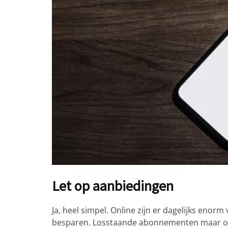
Let op aanbiedingen
Ja, heel simpel. Online zijn er dagelijks enor
besparen. Losstaande abonnementen maar oo